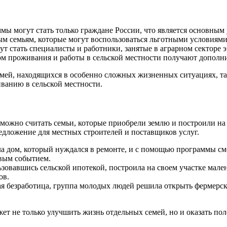
ы могут стать только граждане России, что является основным 
м семьям, которые могут воспользоваться льготными условиями
т стать специалисты и работники, занятые в аграрном секторе 
м проживания и работы в сельской местности получают дополн
емей, находящихся в особенно сложных жизненных ситуациях, та
ванию в сельской местности.
можно считать семьи, которые приобрели землю и построили на
едложение для местных строителей и поставщиков услуг.
 дом, который нуждался в ремонте, и с помощью программы смог
ивым событием.
зовавшись сельской ипотекой, построила на своем участке мале
ов.
ая безработица, группа молодых людей решила открыть фермерско
ет не только улучшить жизнь отдельных семей, но и оказать по