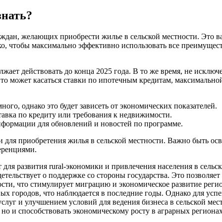
знать?
ждан, желающих приобрести жилье в сельской местности. Это в
ко, чтобы максимально эффективно использовать все преимущест
ает действовать до конца 2025 года. В то же время, не исключе
Это может касаться ставки по ипотечным кредитам, максимально
ого, однако это будет зависеть от экономических показателей.
авка по кредиту или требования к недвижимости.
формации для обновлений и новостей по программе.
 для приобретения жилья в сельской местности. Важно быть ос
еренциями.
 для развития rural-экономики и привлечения населения в сельс
детельствует о поддержке со стороны государства. Это позволяе
ности, что стимулирует миграцию и экономическое развитие ре
ных городов, что наблюдается в последние годы. Однако для у
луг и улучшением условий для ведения бизнеса в сельской местн
но и способствовать экономическому росту в аграрных регионах