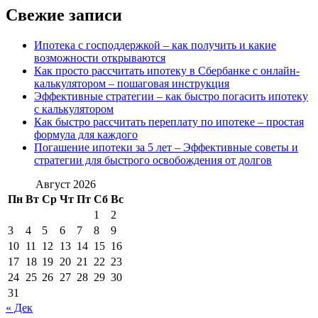
Свежие записи
Ипотека с господдержкой – как получить и какие
возможности открываются
Как просто рассчитать ипотеку в Сбербанке с онлайн-
калькулятором – пошаговая инструкция
Эффективные стратегии – как быстро погасить ипотеку
с калькулятором
Как быстро рассчитать переплату по ипотеке – простая
формула для каждого
Погашение ипотеки за 5 лет – Эффективные советы и
стратегии для быстрого освобождения от долгов
Август 2026
Пн
Вт
Ср
Чт
Пт
Сб
Вс
1
2
3
4
5
6
7
8
9
10
11
12
13
14
15
16
17
18
19
20
21
22
23
24
25
26
27
28
29
30
31
« Дек