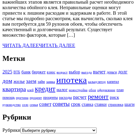
важнейших этапов является правильный расчет необходимого
количества обойного клея. Неправильные оценки могут
привести к лишним расходам и задержкам в работе. В этой
статье мы подробно рассмотрим, как вычислить, сколько клея
вам потребуется для 59 рулонов обоев, чтобы обеспечить
качественный и долговечный результат. Существует
множество факторов, которые […]
ЧИТАТЬ ДАЛЕЕ
ЧИТАТЬ ДАЛЕЕ
Метки
2025
вычет
долг
банк
бюджет
выбор
ВТБ
взнос
деньги
возраст
выгода
ипотека
дом
заем
жилье
займ
капитал
заявка
калькулятор
кредит
квартира
налог
план
клей
новостройка
обои
оформление
ремонт
расчет
риск
помощь
проценты
расходы
причина
процент
советы
совет
срок
шаги
ставка
ставки
страховка
руководство
село
семья
Рубрики
Рубрики