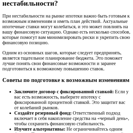
нестабильности?
При нестабильности на рынке ипотеки важно быть готовым к
возможным изменениям и иметь план действий. Актуальные
ипотечные ставки могут колебаться, и это может повлиять на
вашу финансовую ситуацию. Однако есть несколько способов,
которые помогут вам минимизировать риски и укрепить свою
финансовую позицию.
Одним из основных шагов, которые следует предпринять,
является тщательное планирование бюджета. Это поможет
лучше понять свои финансовые возможности и заранее
подготовиться к возможному повышению ставок.
Советы по подготовке к возможным изменениям
Заключите договор с фиксированной ставкой:
Если у
вас есть возможность, выберите ипотеку с
фиксированной процентной ставкой. Это защитит вас
от колебаний рынков.
Создайте резервный фонд:
Ответственный подход
включает в себя накопление средства на «черный день»,
чтобы сохранить финансовую стабильность.
Изучите альтернативы:
Не ограничивайтесь одним