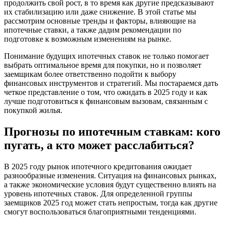
продолжить свой рост, в то время как другие предсказывают
их стабилизацию или даже снижение. В этой статье мы
рассмотрим основные тренды и факторы, влияющие на
ипотечные ставки, а также дадим рекомендации по
подготовке к возможным изменениям на рынке.
Понимание будущих ипотечных ставок не только помогает
выбрать оптимальное время для покупки, но и позволяет
заемщикам более ответственно подойти к выбору
финансовых инструментов и стратегий. Мы постараемся дать
четкое представление о том, что ожидать в 2025 году и как
лучше подготовиться к финансовым вызовам, связанным с
покупкой жилья.
Прогнозы по ипотечным ставкам: кого
пугать, а кто может расслабиться?
В 2025 году рынок ипотечного кредитования ожидает
разнообразные изменения. Ситуация на финансовых рынках,
а также экономические условия будут существенно влиять на
уровень ипотечных ставок. Для определенной группы
заемщиков 2025 год может стать непростым, тогда как другие
смогут воспользоваться благоприятными тенденциями.