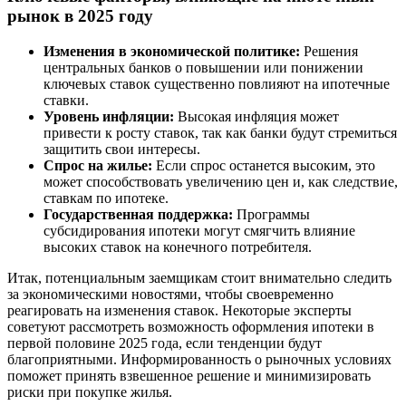
рынок в 2025 году
Изменения в экономической политике:
Решения
центральных банков о повышении или понижении
ключевых ставок существенно повлияют на ипотечные
ставки.
Уровень инфляции:
Высокая инфляция может
привести к росту ставок, так как банки будут стремиться
защитить свои интересы.
Спрос на жилье:
Если спрос останется высоким, это
может способствовать увеличению цен и, как следствие,
ставкам по ипотеке.
Государственная поддержка:
Программы
субсидирования ипотеки могут смягчить влияние
высоких ставок на конечного потребителя.
Итак, потенциальным заемщикам стоит внимательно следить
за экономическими новостями, чтобы своевременно
реагировать на изменения ставок. Некоторые эксперты
советуют рассмотреть возможность оформления ипотеки в
первой половине 2025 года, если тенденции будут
благоприятными. Информированность о рыночных условиях
поможет принять взвешенное решение и минимизировать
риски при покупке жилья.