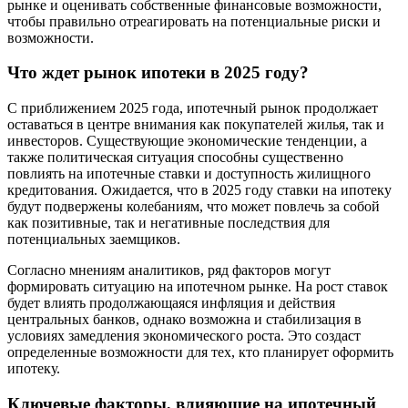
рынке и оценивать собственные финансовые возможности,
чтобы правильно отреагировать на потенциальные риски и
возможности.
Что ждет рынок ипотеки в 2025 году?
С приближением 2025 года, ипотечный рынок продолжает
оставаться в центре внимания как покупателей жилья, так и
инвесторов. Существующие экономические тенденции, а
также политическая ситуация способны существенно
повлиять на ипотечные ставки и доступность жилищного
кредитования. Ожидается, что в 2025 году ставки на ипотеку
будут подвержены колебаниям, что может повлечь за собой
как позитивные, так и негативные последствия для
потенциальных заемщиков.
Согласно мнениям аналитиков, ряд факторов могут
формировать ситуацию на ипотечном рынке. На рост ставок
будет влиять продолжающаяся инфляция и действия
центральных банков, однако возможна и стабилизация в
условиях замедления экономического роста. Это создаст
определенные возможности для тех, кто планирует оформить
ипотеку.
Ключевые факторы, влияющие на ипотечный