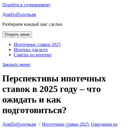
Перейти к содержимому
ДомПоПолочкам
Разбираем каждый шаг сделки
Открыть меню
Ипотечные ставки 2025
Ипотека для всех
Советы по ипотеке
Закрыть меню
Перспективы ипотечных
ставок в 2025 году – что
ожидать и как
подготовиться?
ДомПоПолочкам
>
Ипотечные ставки 2025
,
Ожидания на