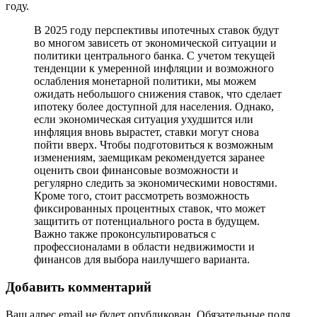
году.
В 2025 году перспективы ипотечных ставок будут
во многом зависеть от экономической ситуации и
политики центрального банка. С учетом текущей
тенденции к умеренной инфляции и возможного
ослабления монетарной политики, мы можем
ожидать небольшого снижения ставок, что сделает
ипотеку более доступной для населения. Однако,
если экономическая ситуация ухудшится или
инфляция вновь вырастет, ставки могут снова
пойти вверх. Чтобы подготовиться к возможным
изменениям, заемщикам рекомендуется заранее
оценить свои финансовые возможности и
регулярно следить за экономическими новостями.
Кроме того, стоит рассмотреть возможность
фиксированных процентных ставок, что может
защитить от потенциального роста в будущем.
Важно также проконсультироваться с
профессионалами в области недвижимости и
финансов для выбора наилучшего варианта.
Добавить комментарий
Ваш адрес email не будет опубликован.
Обязательные поля