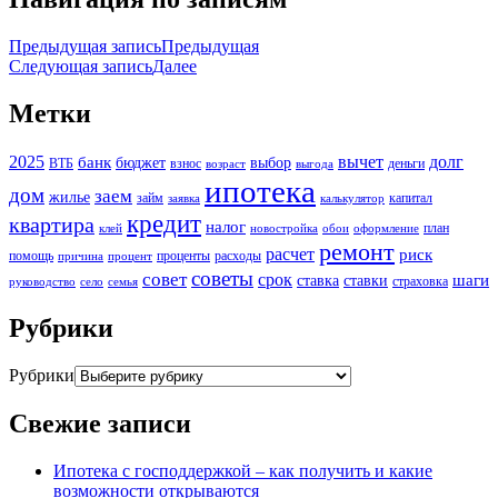
Предыдущая запись
Предыдущая
Следующая запись
Далее
Метки
2025
вычет
долг
банк
бюджет
выбор
ВТБ
взнос
деньги
возраст
выгода
ипотека
дом
заем
жилье
займ
капитал
заявка
калькулятор
кредит
квартира
налог
план
клей
новостройка
обои
оформление
ремонт
расчет
риск
помощь
проценты
расходы
причина
процент
советы
совет
срок
шаги
ставка
ставки
страховка
руководство
село
семья
Рубрики
Рубрики
Свежие записи
Ипотека с господдержкой – как получить и какие
возможности открываются