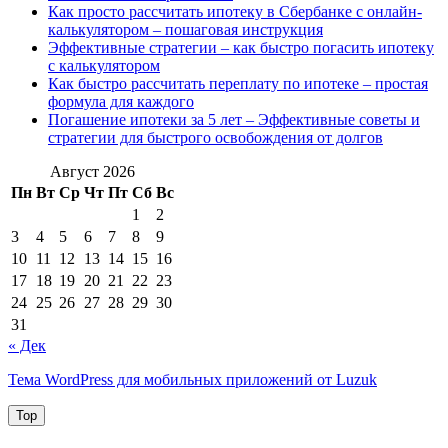
Как просто рассчитать ипотеку в Сбербанке с онлайн-
калькулятором – пошаговая инструкция
Эффективные стратегии – как быстро погасить ипотеку
с калькулятором
Как быстро рассчитать переплату по ипотеке – простая
формула для каждого
Погашение ипотеки за 5 лет – Эффективные советы и
стратегии для быстрого освобождения от долгов
Август 2026
Пн
Вт
Ср
Чт
Пт
Сб
Вс
1
2
3
4
5
6
7
8
9
10
11
12
13
14
15
16
17
18
19
20
21
22
23
24
25
26
27
28
29
30
31
« Дек
Тема WordPress для мобильных приложений от Luzuk
Top