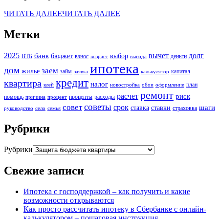
ЧИТАТЬ ДАЛЕЕ
ЧИТАТЬ ДАЛЕЕ
Метки
2025
вычет
долг
банк
бюджет
выбор
ВТБ
взнос
деньги
возраст
выгода
ипотека
дом
заем
жилье
займ
капитал
заявка
калькулятор
кредит
квартира
налог
план
клей
новостройка
обои
оформление
ремонт
расчет
риск
помощь
проценты
расходы
причина
процент
советы
совет
срок
шаги
ставка
ставки
страховка
руководство
село
семья
Рубрики
Рубрики
Свежие записи
Ипотека с господдержкой – как получить и какие
возможности открываются
Как просто рассчитать ипотеку в Сбербанке с онлайн-
калькулятором – пошаговая инструкция