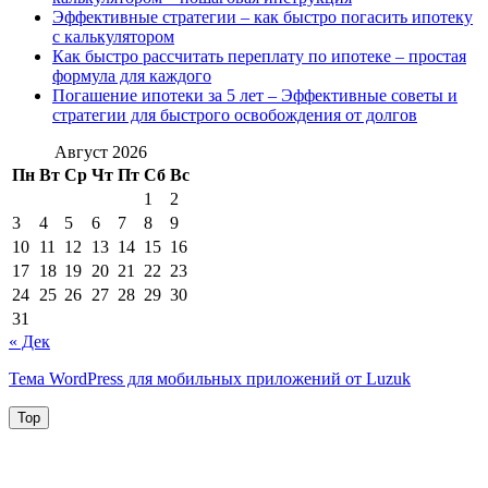
Эффективные стратегии – как быстро погасить ипотеку
с калькулятором
Как быстро рассчитать переплату по ипотеке – простая
формула для каждого
Погашение ипотеки за 5 лет – Эффективные советы и
стратегии для быстрого освобождения от долгов
Август 2026
Пн
Вт
Ср
Чт
Пт
Сб
Вс
1
2
3
4
5
6
7
8
9
10
11
12
13
14
15
16
17
18
19
20
21
22
23
24
25
26
27
28
29
30
31
« Дек
Тема WordPress для мобильных приложений от Luzuk
Top