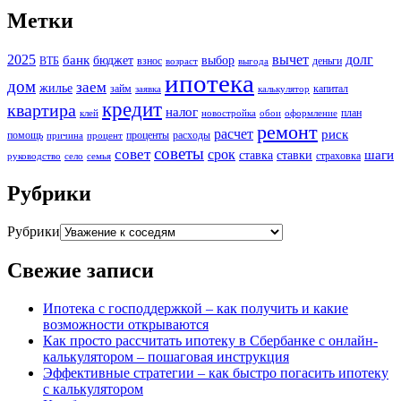
Метки
2025
вычет
долг
банк
бюджет
выбор
ВТБ
взнос
деньги
возраст
выгода
ипотека
дом
заем
жилье
займ
капитал
заявка
калькулятор
кредит
квартира
налог
план
клей
новостройка
обои
оформление
ремонт
расчет
риск
помощь
проценты
расходы
причина
процент
советы
совет
срок
шаги
ставка
ставки
страховка
руководство
село
семья
Рубрики
Рубрики
Свежие записи
Ипотека с господдержкой – как получить и какие
возможности открываются
Как просто рассчитать ипотеку в Сбербанке с онлайн-
калькулятором – пошаговая инструкция
Эффективные стратегии – как быстро погасить ипотеку
с калькулятором