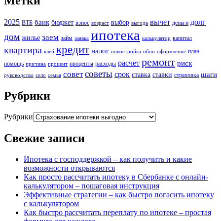
Метки
2025
вычет
долг
банк
бюджет
выбор
ВТБ
взнос
деньги
возраст
выгода
ипотека
дом
заем
жилье
займ
капитал
заявка
калькулятор
кредит
квартира
налог
план
клей
новостройка
обои
оформление
ремонт
расчет
риск
помощь
проценты
расходы
причина
процент
советы
совет
срок
шаги
ставка
ставки
страховка
руководство
село
семья
Рубрики
Рубрики
Свежие записи
Ипотека с господдержкой – как получить и какие
возможности открываются
Как просто рассчитать ипотеку в Сбербанке с онлайн-
калькулятором – пошаговая инструкция
Эффективные стратегии – как быстро погасить ипотеку
с калькулятором
Как быстро рассчитать переплату по ипотеке – простая