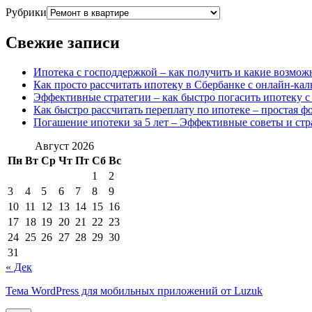
Рубрики
Свежие записи
Ипотека с господдержкой – как получить и какие возмо
Как просто рассчитать ипотеку в Сбербанке с онлайн-ка
Эффективные стратегии – как быстро погасить ипотеку с
Как быстро рассчитать переплату по ипотеке – простая ф
Погашение ипотеки за 5 лет – Эффективные советы и стр
Август 2026
Пн
Вт
Ср
Чт
Пт
Сб
Вс
1
2
3
4
5
6
7
8
9
10
11
12
13
14
15
16
17
18
19
20
21
22
23
24
25
26
27
28
29
30
31
« Дек
Тема WordPress для мобильных приложений от Luzuk