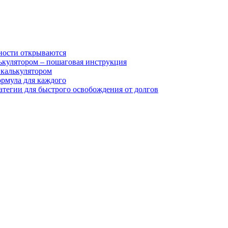
жности открываются
лькулятором – пошаговая инструкция
 калькулятором
ормула для каждого
атегии для быстрого освобождения от долгов