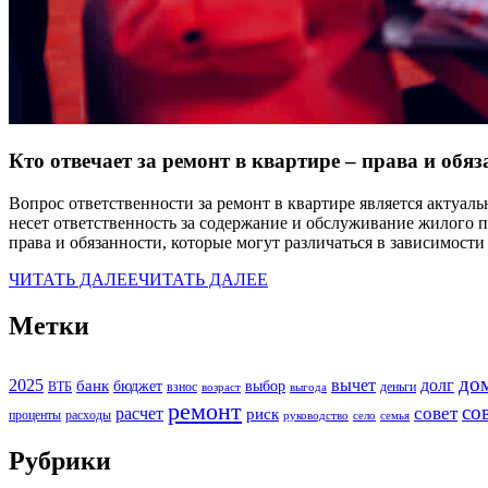
Кто отвечает за ремонт в квартире – права и обя
Вопрос ответственности за ремонт в квартире является актуал
несет ответственность за содержание и обслуживание жилого
права и обязанности, которые могут различаться в зависимости
ЧИТАТЬ ДАЛЕЕ
ЧИТАТЬ ДАЛЕЕ
Метки
до
2025
вычет
долг
банк
бюджет
выбор
ВТБ
взнос
деньги
возраст
выгода
ремонт
со
расчет
совет
риск
проценты
расходы
руководство
село
семья
Рубрики