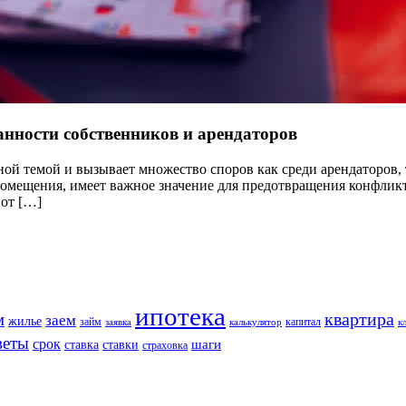
занности собственников и арендаторов
ьной темой и вызывает множество споров как среди арендаторов,
 помещения, имеет важное значение для предотвращения конфли
 от […]
ипотека
квартира
м
заем
жилье
займ
капитал
заявка
калькулятор
к
веты
срок
шаги
ставка
ставки
страховка