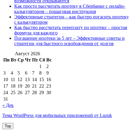
возможности открываются
Как просто рассчитать ипотеку в Сбербанке с онлайн-
калькулятором – пошаговая инструкция
Эффективные стратегии – как быстро погасить ипотеку
с калькулятором
Как быстро рассчитать переплату по ипотеке – простая
формула для каждого
Погашение ипотеки за 5 лет – Эффективные советы и
стратегии для быстрого освобождения от долгов
Август 2026
Пн
Вт
Ср
Чт
Пт
Сб
Вс
1
2
3
4
5
6
7
8
9
10
11
12
13
14
15
16
17
18
19
20
21
22
23
24
25
26
27
28
29
30
31
« Дек
Тема WordPress для мобильных приложений от Luzuk
Top