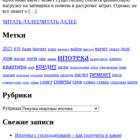
нагрузку на заёмщика и помочь в рассрочке затрат. Однако, не
все знают о […]
ЧИТАТЬ ДАЛЕЕ
ЧИТАТЬ ДАЛЕЕ
Метки
2025
вычет
долг
банк
бюджет
выбор
ВТБ
взнос
деньги
возраст
выгода
ипотека
дом
заем
жилье
займ
капитал
заявка
калькулятор
кредит
квартира
налог
план
клей
новостройка
обои
оформление
ремонт
расчет
риск
помощь
проценты
расходы
причина
процент
советы
совет
срок
шаги
ставка
ставки
страховка
руководство
село
семья
Рубрики
Рубрики
Свежие записи
Ипотека с господдержкой – как получить и какие