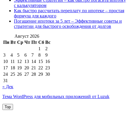
Эффективные стратегии – как быстро погасить ипотеку
с калькулятором
Как быстро рассчитать переплату по ипотеке – простая
формула для каждого
Погашение ипотеки за 5 лет – Эффективные советы и
стратегии для быстрого освобождения от долгов
Август 2026
Пн
Вт
Ср
Чт
Пт
Сб
Вс
1
2
3
4
5
6
7
8
9
10
11
12
13
14
15
16
17
18
19
20
21
22
23
24
25
26
27
28
29
30
31
« Дек
Тема WordPress для мобильных приложений от Luzuk
Top