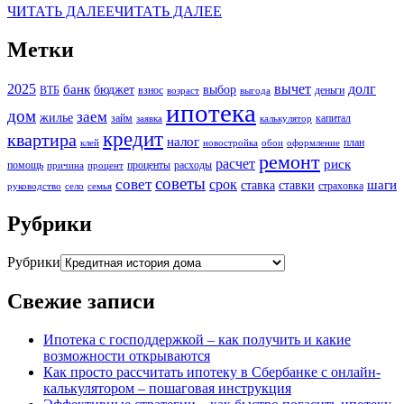
ЧИТАТЬ ДАЛЕЕ
ЧИТАТЬ ДАЛЕЕ
Метки
2025
вычет
долг
банк
бюджет
выбор
ВТБ
взнос
деньги
возраст
выгода
ипотека
дом
заем
жилье
займ
капитал
заявка
калькулятор
кредит
квартира
налог
план
клей
новостройка
обои
оформление
ремонт
расчет
риск
помощь
проценты
расходы
причина
процент
советы
совет
срок
шаги
ставка
ставки
страховка
руководство
село
семья
Рубрики
Рубрики
Свежие записи
Ипотека с господдержкой – как получить и какие
возможности открываются
Как просто рассчитать ипотеку в Сбербанке с онлайн-
калькулятором – пошаговая инструкция